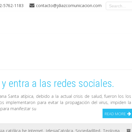
2-5762-1183
contacto@jdiazcomunicacion.com
 y entra a las redes sociales.
 Santa atípica, debido a la actual crisis de salud, fueron los los
rnos implementaron para evitar la propagación del virus, impiden la
n para manifestar su
READ MORE
sia católica he Internet
,
IglesiaCatolica
,
SociedadRed
,
Teologia