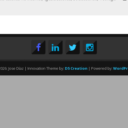
026: Jose Díaz
| Innovation Theme by:
D5 Creation
| Powered by:
WordPr